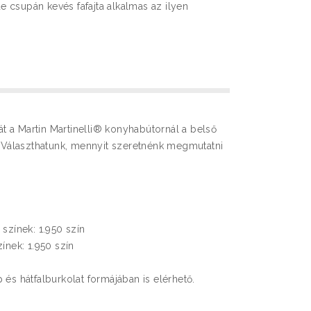
 csupán kevés fafajta alkalmas az ilyen
sát a Martin Martinelli® konyhabútornál a belső
k. Választhatunk, mennyit szeretnénk megmutatni
 színek: 1.950 szín
ínek: 1.950 szín
 és hátfalburkolat formájában is elérhető.