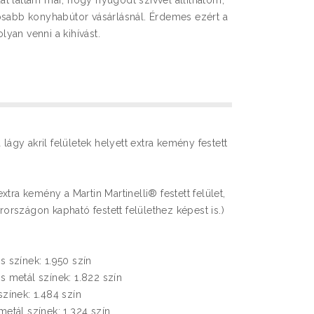
t láttam már, hogy nyugodt szívvel állíthatom,
osabb konyhabútor vásárlásnál. Érdemes ezért a
yan venni a kihívást.
 lágy akril felületek helyett extra kemény festett
tra kemény a Martin Martinelli® festett felület,
rszágon kapható festett felülethez képest is.)
es színek: 1.950 szín
es metál színek: 1.822 szín
színek: 1.484 szín
 metál színek: 1.324 szín