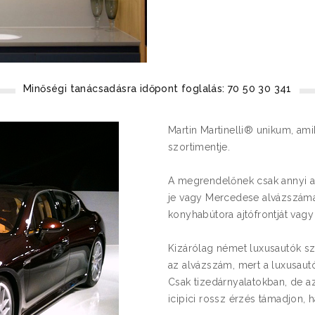
Minőségi tanácsadásra időpont foglalás: 70 50 30 341
Martin Martinelli® unikum, ami
szortimentje.
A megrendelőnek csak annyi a
je vagy Mercedese alvázszámát,
konyhabútora ajtófrontját vagy 
Kizárólag német luxusautók s
az alvázszám, mert a luxusautó
Csak tizedárnyalatokban, de 
icipici rossz érzés támadjon,