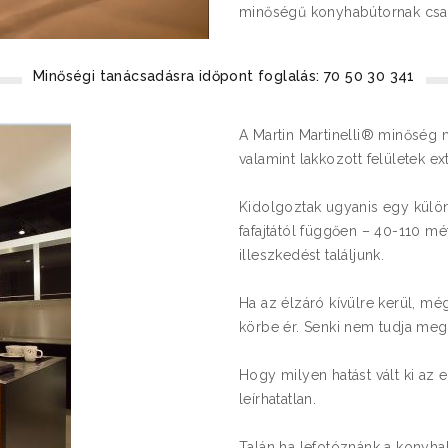
minőségű konyhabútornak csak
Minőségi tanácsadásra időpont foglalás: 70 50 30 341
A Martin Martinelli® minőség n
valamint lakkozott felületek e
Kidolgoztak ugyanis egy külön
fafajtától függően – 40-110 mé
illeszkedést találjunk.
Ha az élzáró kívülre kerül, mé
körbe ér. Senki nem tudja me
Hogy milyen hatást vált ki az
leírhatatlan.
Talán ha lefotóznánk a konyha