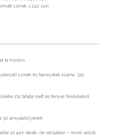
ermatt színek: 1.242 szín
 fa fronton.
fautánzat) színek és faerezetek száma: 342
lületei 174 fafajta matt és fényes felületeiből
 30 árnyalatot jelent.
záltal 10.440 darab, de valójában – mivel valódi