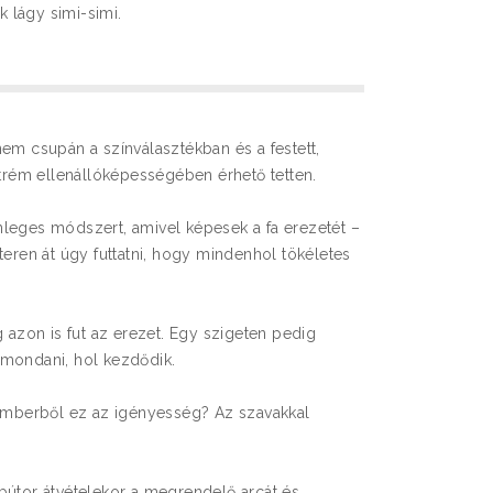
 lágy simi-simi.
em csupán a színválasztékban és a festett,
xtrém ellenállóképességében érhető tetten.
leges módszert, amivel képesek a fa erezetét –
teren át úgy futtatni, hogy mindenhol tökéletes
g azon is fut az erezet. Egy szigeten pedig
gmondani, hol kezdődik.
 emberből ez az igényesség? Az szavakkal
bútor átvételekor a megrendelő arcát és