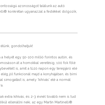
pontosságú azonosságot találunk az autó
nelli® konkrétan ugyanazzal a festékkel dolgozik,
élünk, gondolhatjuk!
 a helyét egy 50-100 millió forintos autón, és
utómosáson át a homokkal veretésig, 100 fok fölé
bevételt is, amit a tűző napon egy terepjáró elé
 elég jól funkcionál majd a konyhájában, és bírni
l simogatást is, amely ’kihívás’ elé a normál
ra.
k extra kihívás, és 2-3 évnél tovább nem is tud
ül ellenállni neki, az egy Martin Martinelli®