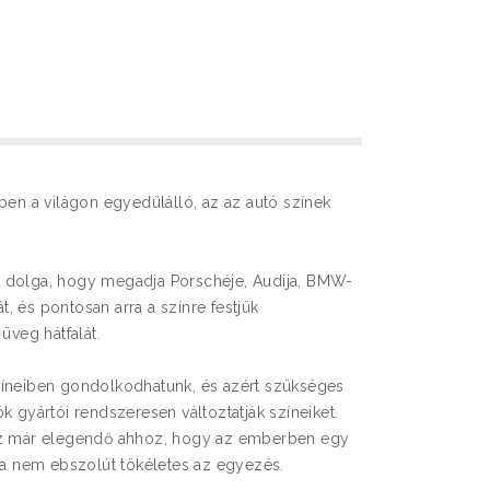
ben a világon egyedülálló, az az autó színek
 dolga, hogy megadja Porschéje, Audija, BMW-
 és pontosan arra a színre festjük
üveg hátfalát.
zíneiben gondolkodhatunk, és azért szükséges
k gyártói rendszeresen változtatják színeiket.
az már elegendő ahhoz, hogy az emberben egy
 ha nem ebszolút tökéletes az egyezés.