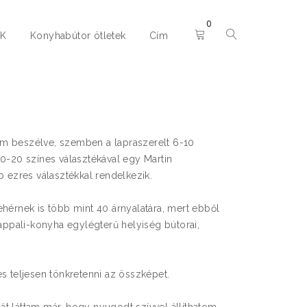
0
EK
Konyhabútor ötletek
Cím
m beszélve, szemben a lapraszerelt 6-10
10-20 színes választékával egy Martin
b ezres választékkal rendelkezik.
hérnek is több mint 40 árnyalatára, mert ebből
nappali-konyha egylégterű helyiség bútorai,
s teljesen tönkretenni az összképet.