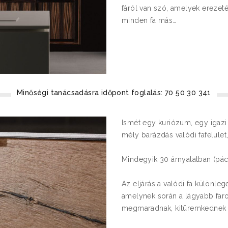
fáról van szó, amelyek erezeté
minden fa más…
Minőségi tanácsadásra időpont foglalás: 70 50 30 341
Ismét egy kuriózum, egy igazi 
mély barázdás valódi fafelület,
Mindegyik 30 árnyalatban (pác)
Az eljárás a valódi fa különle
amelynek során a lágyabb faro
megmaradnak, kitüremkednek a