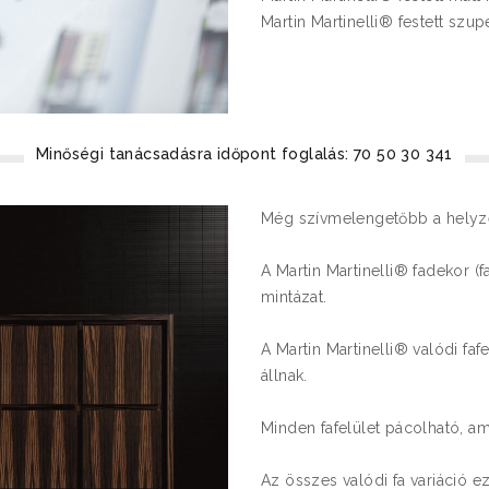
Martin Martinelli® festett szup
Minőségi tanácsadásra időpont foglalás: 70 50 30 341
Még szívmelengetőbb a helyzet
A Martin Martinelli® fadekor (
mintázat.
A Martin Martinelli® valódi fafe
állnak.
Minden fafelület pácolható, ami
Az összes valódi fa variáció e