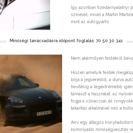
Így azonban tizedárnyalatnyi 
színével, mivel a Martin Marti
mint az autógyártó.
Minőségi tanácsadásra időpont foglalás: 70 50 30 341
Nem akármilyen festékről besz
Hiszen amelyik festék megállja
bírja a jégveréstől, a durva a
hevítésig a legextrémebb igény
támaszt a használat, az nyilván
fogja a szivaccsal és rongyokka
takarítás alkalmával néz a búto
Ami egy átlagos konyhabútorna
komolyabb minőségvesztés nélk