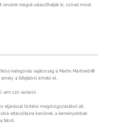
t vevőink maguk választhatják ki, szóval mivel
felső kategóriás sajátosság a Martin Martinelli®
 amely 4 fafajtából érhető el.
, ami 120 variáció.
ges eljárással történő megdolgozásából áll,
stok eltávolításra kerülnek, a keményebbek
 fából.