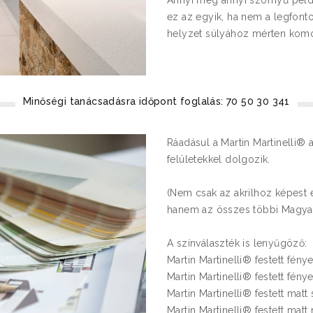
Annyi meg annyi szörnyű példá
ez az egyik, ha nem a legfont
helyzet súlyához mérten komol
Minőségi tanácsadásra időpont foglalás: 70 50 30 341
Ráadásul a Martin Martinelli® a
felületekkel dolgozik.
(Nem csak az akrilhoz képest ex
hanem az összes többi Magyaro
A színválaszték is lenyűgöző:
Martin Martinelli® festett fény
Martin Martinelli® festett fény
Martin Martinelli® festett matt 
Martin Martinelli® festett matt