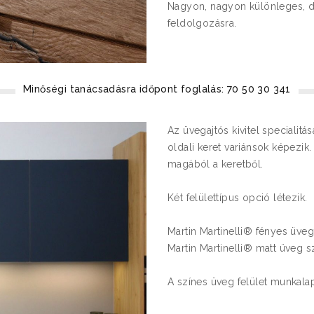
Nagyon, nagyon különleges, de
feldolgozásra.
Minőségi tanácsadásra időpont foglalás: 70 50 30 341
Az üvegajtós kivitel specialitá
oldali keret variánsok képezi
magából a keretből.
Két felülettípus opció létezik.
Martin Martinelli® fényes üveg
Martin Martinelli® matt üveg sz
A színes üveg felület munkalap