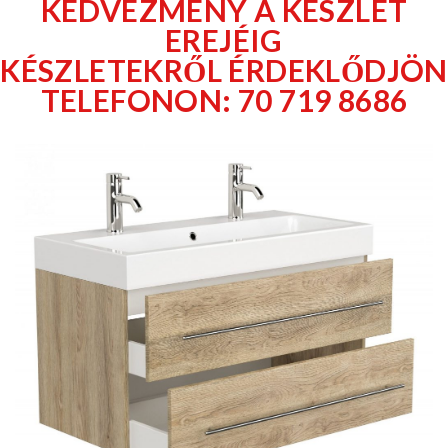
KEDVEZMÉNY A KÉSZLET
EREJÉIG
KÉSZLETEKRŐL ÉRDEKLŐDJÖN
TELEFONON: 70 719 8686