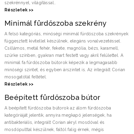
szekrénnyel, világítással..
Részletek >>
Minimál fürdőszoba szekrény
A felső kategóriás, minőségi minimál fürdőszoba szekrények
függesztett kivitellel készülnek, elegáns vonalvezetéssel.
Csillámos, metál fehér, fekete, magnólia, bézs, karamell,
szürke színben, gyakran mart festett vagy akril felülettel. A
minimál fa fürdőszoba bútorok képezik a legmagasabb
minőségi szintet, és egyben árszintet is. Az integrált Corian
mosogatótál feltétel.
Részletek >>
Beépített fürdőszoba bútor
A beépített fürdőszoba bútorok az álom fürdőszoba
kategóriáját jelentik, annyira megkapó jelenségek, ha
antibakteriális, integrált Corian akryl mosdóval és
mosdópulttal készülnek, faltól falig érnek, mégis