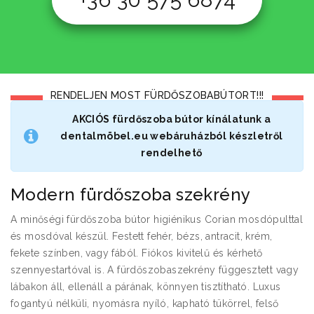
RENDELJEN MOST FÜRDŐSZOBABÚTORT!!!
AKCIÓS fürdőszoba bútor kínálatunk a
dentalmöbel.eu webáruházból készletről
rendelhető
Modern fürdőszoba szekrény
A minőségi fürdőszoba bútor higiénikus Corian mosdópulttal
és mosdóval készül. Festett fehér, bézs, antracit, krém,
fekete színben, vagy fából. Fiókos kivitelű és kérhető
szennyestartóval is. A fürdőszobaszekrény függesztett vagy
lábakon áll, ellenáll a párának, könnyen tisztítható. Luxus
fogantyú nélküli, nyomásra nyíló, kapható tükörrel, felső