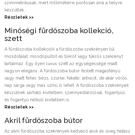
szimmetrikusak, mert milliméterre pontosan arra a helyre
készültek.
Részletek >>
Minőségi fürdőszoba kollekció,
szett
A fürdőszoba kollekciók a fürdőszoba szekrényen túl
mosdótálat, mosdópultot és tükröt vagy tükrös szekrényt
tartalmaz. Egy ilyen luxus szett az egységessége miatt
nagyon elegáns. A fürdőszoba bútor festett magasfényű
vagy matt fehér, bézs, szürke, fekete, antracit, de akár vörös,
nap sárga vagy más színű is lehet. A fürdőszoba szekrények
készülnek sárható kivitelben, szennyestárolóval, fogantyús
és fogantyú nélküli kivitelben is.
Részletek >>
Akril fürdőszoba bútor
Az akril fürdőszoba szekrények kedvező áruk és üveg hatású