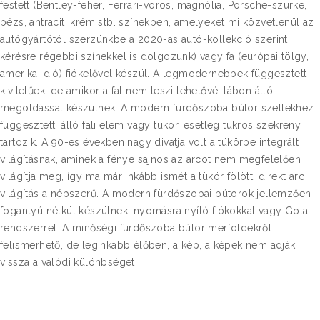
festett (Bentley-fehér, Ferrari-vörös, magnólia, Porsche-szürke,
bézs, antracit, krém stb. színekben, amelyeket mi közvetlenül az
autógyártótól szerzünkbe a 2020-as autó-kollekció szerint,
kérésre régebbi színekkel is dolgozunk) vagy fa (európai tölgy,
amerikai dió) fiókelővel készül. A legmodernebbek függesztett
kivitelűek, de amikor a fal nem teszi lehetővé, lábon álló
megoldással készülnek. A modern fürdőszoba bútor szettekhez
függesztett, álló fali elem vagy tükör, esetleg tükrös szekrény
tartozik. A 90-es években nagy divatja volt a tükörbe integrált
világításnak, aminek a fénye sajnos az arcot nem megfelelően
világítja meg, így ma már inkább ismét a tükör fölötti direkt arc
világítás a népszerű. A modern fürdőszobai bútorok jellemzően
fogantyú nélkül készülnek, nyomásra nyíló fiókokkal vagy Gola
rendszerrel. A minőségi fürdőszoba bútor mérföldekről
felismerhető, de leginkább élőben, a kép, a képek nem adják
vissza a valódi különbséget.